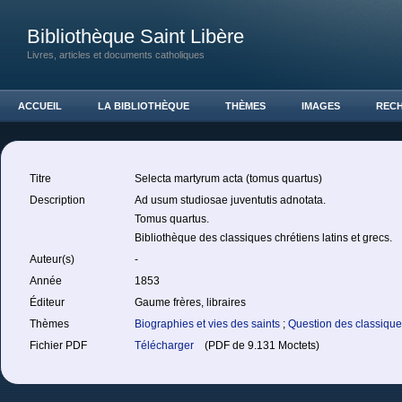
Bibliothèque Saint Libère
Livres, articles et documents catholiques
ACCUEIL
LA BIBLIOTHÈQUE
THÈMES
IMAGES
REC
Titre
Selecta martyrum acta (tomus quartus)
Description
Ad usum studiosae juventutis adnotata.
Tomus quartus.
Bibliothèque des classiques chrétiens latins et grecs.
Auteur(s)
-
Année
1853
Éditeur
Gaume frères, libraires
Thèmes
Biographies et vies des saints
;
Question des classiqu
Fichier PDF
Télécharger
(PDF de 9.131 Moctets)