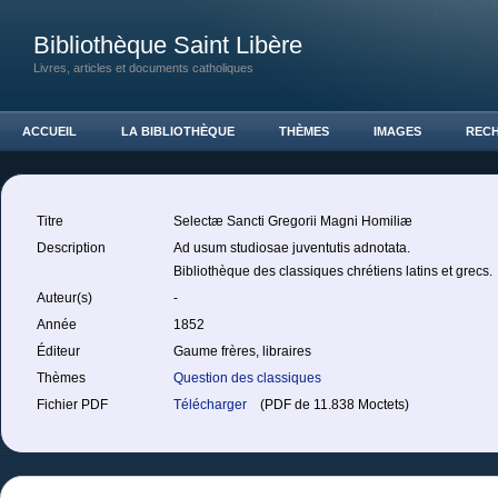
Bibliothèque Saint Libère
Livres, articles et documents catholiques
ACCUEIL
LA BIBLIOTHÈQUE
THÈMES
IMAGES
REC
Titre
Selectæ Sancti Gregorii Magni Homiliæ
Description
Ad usum studiosae juventutis adnotata.
Bibliothèque des classiques chrétiens latins et grecs.
Auteur(s)
-
Année
1852
Éditeur
Gaume frères, libraires
Thèmes
Question des classiques
Fichier PDF
Télécharger
(PDF de 11.838 Moctets)