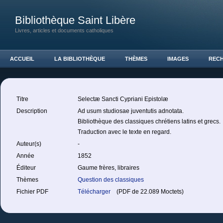
Bibliothèque Saint Libère
Livres, articles et documents catholiques
ACCUEIL
LA BIBLIOTHÈQUE
THÈMES
IMAGES
REC
Titre
Selectæ Sancti Cypriani Epistolæ
Description
Ad usum studiosae juventutis adnotata.
Bibliothèque des classiques chrétiens latins et grecs.
Traduction avec le texte en regard.
Auteur(s)
-
Année
1852
Éditeur
Gaume frères, libraires
Thèmes
Question des classiques
Fichier PDF
Télécharger
(PDF de 22.089 Moctets)