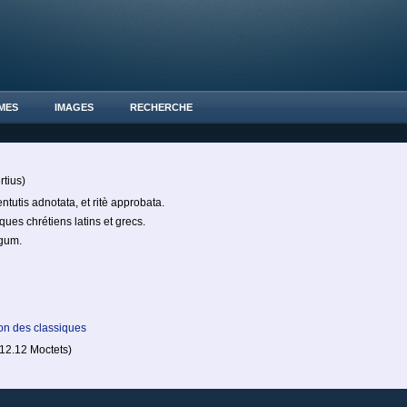
MES
IMAGES
RECHERCHE
rtius)
tutis adnotata, et ritè approbata.
ques chrétiens latins et grecs.
egum.
on des classiques
2.12 Moctets)