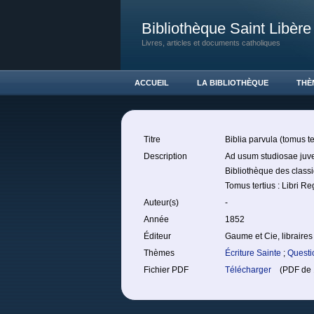
Bibliothèque Saint Libère
Livres, articles et documents catholiques
ACCUEIL
LA BIBLIOTHÈQUE
THÈ
Titre
Biblia parvula (tomus te
Description
Ad usum studiosae juven
Bibliothèque des classi
Tomus tertius : Libri R
Auteur(s)
-
Année
1852
Éditeur
Gaume et Cie, libraires
Thèmes
Écriture Sainte
;
Questi
Fichier PDF
Télécharger
(PDF de 1