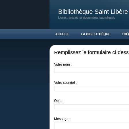
Bibliothèque Saint Libère
Livres, articles et documents catholiques
ACCUEIL
LA BIBLIOTHÈQUE
THÈ
Remplissez le formulaire ci-des
Votre nom :
Votre courriel :
Objet :
Message :