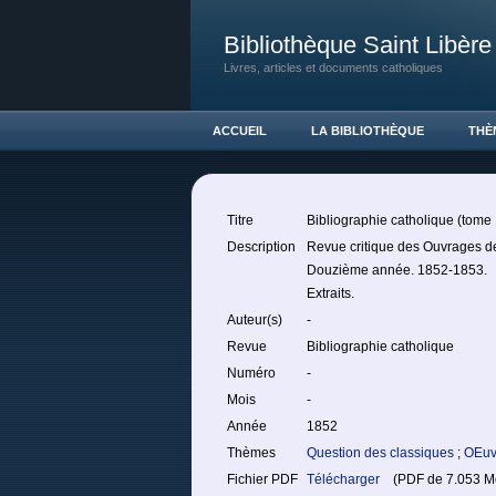
Bibliothèque Saint Libère
Livres, articles et documents catholiques
ACCUEIL
LA BIBLIOTHÈQUE
THÈ
Titre
Bibliographie catholique (tome
Description
Revue critique des Ouvrages de R
Douzième année. 1852-1853.
Extraits.
Auteur(s)
-
Revue
Bibliographie catholique
Numéro
-
Mois
-
Année
1852
Thèmes
Question des classiques
;
OEuv
Fichier PDF
Télécharger
(PDF de 7.053 Mo