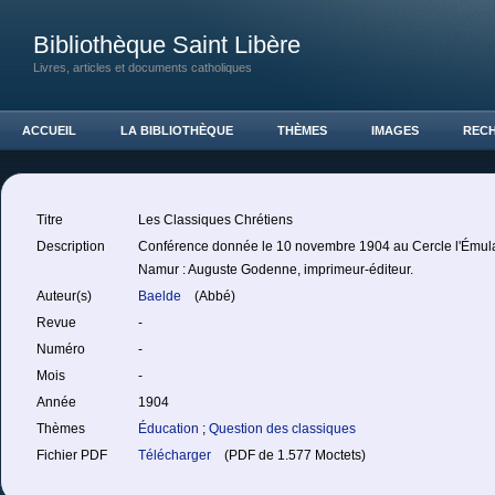
Bibliothèque Saint Libère
Livres, articles et documents catholiques
ACCUEIL
LA BIBLIOTHÈQUE
THÈMES
IMAGES
REC
Titre
Les Classiques Chrétiens
Description
Conférence donnée le 10 novembre 1904 au Cercle l'Émul
Namur : Auguste Godenne, imprimeur-éditeur.
Auteur(s)
Baelde
(Abbé)
Revue
-
Numéro
-
Mois
-
Année
1904
Thèmes
Éducation
;
Question des classiques
Fichier PDF
Télécharger
(PDF de 1.577 Moctets)