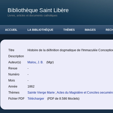
Bibliothèque Saint Libère
Livres, articles et documents catholiques
ACCUEIL
LA BIBLIOTHÈQUE
THÈMES
IMAGES
REC
Titre
Histoire de la définition dogmatique de l'Immaculée Conceptio
Description
Auteur(s)
Malou, J. B.
(Mgr)
Revue
-
Numéro
-
Mois
-
Année
1862
Thèmes
Sainte Vierge Marie
;
Actes du Magistère et Conciles oecumé
Fichier PDF
Télécharger
(PDF de 8.586 Moctets)