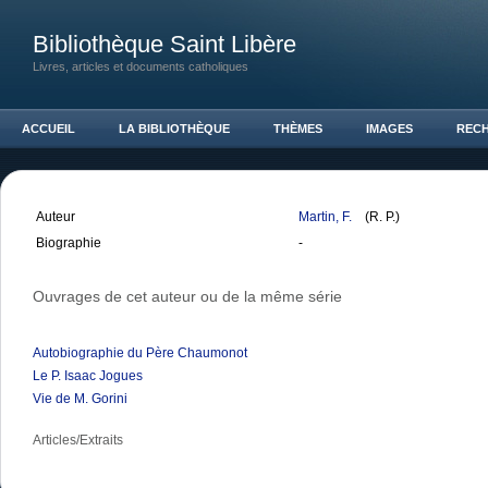
Bibliothèque Saint Libère
Livres, articles et documents catholiques
ACCUEIL
LA BIBLIOTHÈQUE
THÈMES
IMAGES
REC
Auteur
Martin, F.
(R. P.)
Biographie
-
Ouvrages de cet auteur ou de la même série
Autobiographie du Père Chaumonot
Le P. Isaac Jogues
Vie de M. Gorini
Articles/Extraits