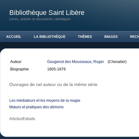
Bibliothèque Saint Libère
Livres, articles et documents catholiques
ACCUEIL
LA BIBLIOTHÈQUE
THÈMES
IMAGES
REC
Auteur
Gougenot des Mousseaux, Roger
(Chevalier)
Biographie
1805-1876
Ouvrages de cet auteur ou de la même série
Les médiateurs et les moyens de la magie
Mœurs et pratiques des démons
Articles/Extraits