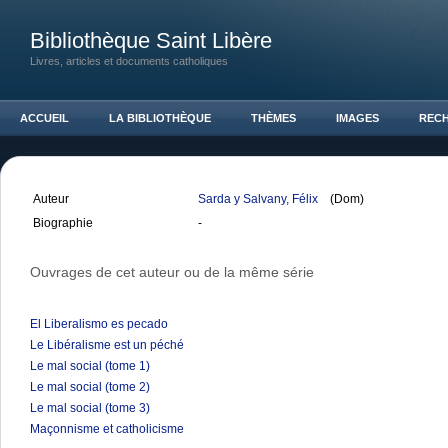
Bibliothèque Saint Libère
Livres, articles et documents catholiques
ACCUEIL
LA BIBLIOTHÈQUE
THÈMES
IMAGES
REC
Auteur
Sarda y Salvany, Félix
(Dom)
Biographie
-
Ouvrages de cet auteur ou de la même série
El Liberalismo es pecado
Le Libéralisme est un péché
Le mal social (tome 1)
Le mal social (tome 2)
Le mal social (tome 3)
Maçonnisme et catholicisme