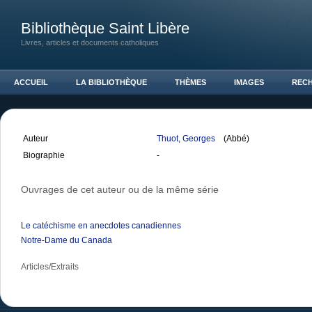
Bibliothèque Saint Libère
Livres, articles et documents catholiques
ACCUEIL
LA BIBLIOTHÈQUE
THÈMES
IMAGES
REC
Auteur
Thuot, Georges
(Abbé)
Biographie
-
Ouvrages de cet auteur ou de la même série
Le catéchisme en anecdotes canadiennes
Notre-Dame du Canada
Articles/Extraits