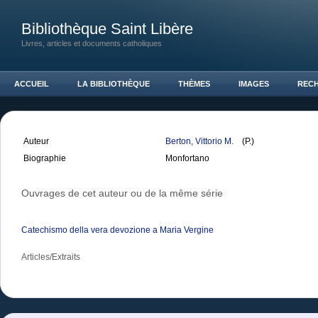
Bibliothèque Saint Libère
Livres, articles et documents catholiques
ACCUEIL
LA BIBLIOTHÈQUE
THÈMES
IMAGES
REC
Auteur
Berton, Vittorio M.
(P.)
Biographie
Monfortano
Ouvrages de cet auteur ou de la même série
Catechismo della vera devozione a Maria Vergine
Articles/Extraits