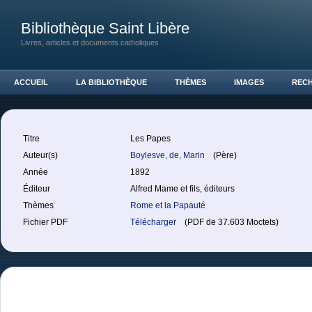
Bibliothèque Saint Libère
Livres, articles et documents catholiques
ACCUEIL
LA BIBLIOTHÈQUE
THÈMES
IMAGES
REC
Titre
Les Papes
Auteur(s)
Boylesve, de, Marin
(Père)
Année
1892
Éditeur
Alfred Mame et fils, éditeurs
Thèmes
Rome et la Papauté
Fichier PDF
Télécharger
(PDF de 37.603 Moctets)