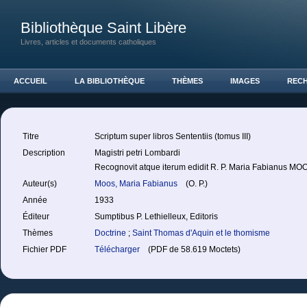
Bibliothèque Saint Libère
Livres, articles et documents catholiques
ACCUEIL
LA BIBLIOTHÈQUE
THÈMES
IMAGES
REC
Titre
Scriptum super libros Sententiis (tomus III)
Description
Magistri petri Lombardi
Recognovit atque iterum edidit R. P. Maria Fabianus MOO
Auteur(s)
Moos, Maria Fabianus
(O. P.)
Année
1933
Éditeur
Sumptibus P. Lethielleux, Editoris
Thèmes
Doctrine
;
Saint Thomas d'Aquin et le thomisme
Fichier PDF
Télécharger
(PDF de 58.619 Moctets)