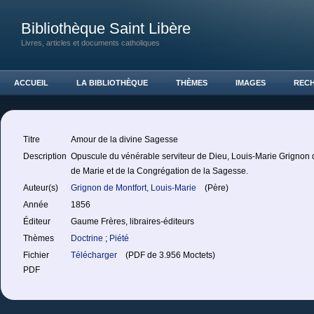
Bibliothèque Saint Libère
Livres, articles et documents catholiques
ACCUEIL
LA BIBLIOTHÈQUE
THÈMES
IMAGES
REC
Titre
Amour de la divine Sagesse
Description
Opuscule du vénérable serviteur de Dieu, Louis-Marie Grignon d
de Marie et de la Congrégation de la Sagesse.
Auteur(s)
Grignon de Montfort, Louis-Marie
(Père)
Année
1856
Éditeur
Gaume Frères, libraires-éditeurs
Thèmes
Doctrine
;
Piété
Fichier
Télécharger
(PDF de 3.956 Moctets)
PDF