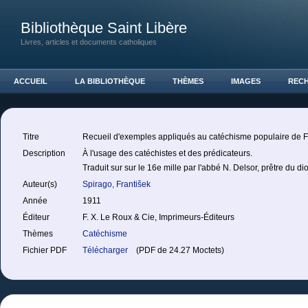
Bibliothèque Saint Libère
Livres, articles et documents catholiques
ACCUEIL
LA BIBLIOTHÈQUE
THÈMES
IMAGES
REC
Titre
Recueil d'exemples appliqués au catéchisme populaire de F
Description
À l'usage des catéchistes et des prédicateurs.
Traduit sur sur le 16e mille par l'abbé N. Delsor, prêtre du d
Auteur(s)
Spirago, František
Année
1911
Éditeur
F. X. Le Roux & Cie, Imprimeurs-Éditeurs
Thèmes
Catéchisme
Fichier PDF
Télécharger
(PDF de 24.27 Moctets)