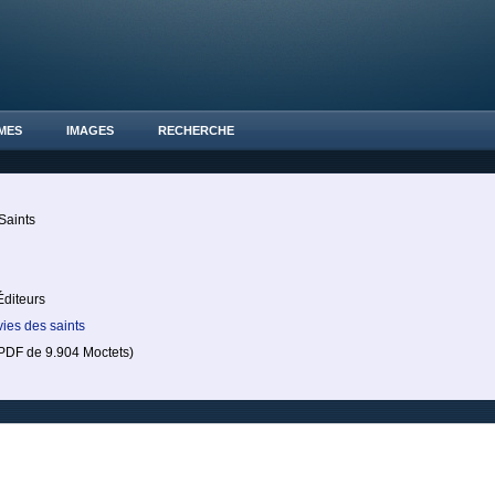
MES
IMAGES
RECHERCHE
Saints
.
Éditeurs
vies des saints
DF de 9.904 Moctets)