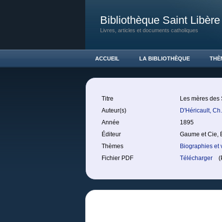
Bibliothèque Saint Libère
Livres, articles et documents catholiques
ACCUEIL
LA BIBLIOTHÈQUE
THÈ
Titre
Les mères des 
Auteur(s)
D'Héricault, Ch
Année
1895
Éditeur
Gaume et Cie, 
Thèmes
Biographies et 
Fichier PDF
Télécharger
(P