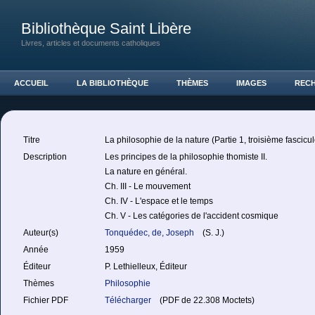
Bibliothèque Saint Libère
Livres, articles et documents catholiques
ACCUEIL
LA BIBLIOTHÈQUE
THÈMES
IMAGES
REC
Titre
La philosophie de la nature (Partie 1, troisième fascicul
Description
Les principes de la philosophie thomiste II.
La nature en général.
Ch. III - Le mouvement
Ch. IV - L'espace et le temps
Ch. V - Les catégories de l'accident cosmique
Auteur(s)
Tonquédec, de, Joseph
(S. J.)
Année
1959
Éditeur
P. Lethielleux, Éditeur
Thèmes
Philosophie
Fichier PDF
Télécharger
(PDF de 22.308 Moctets)