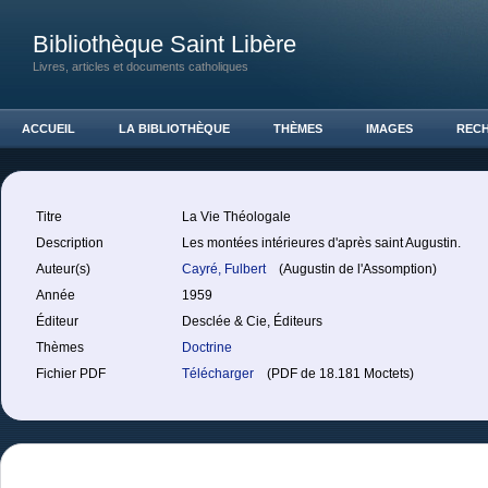
Bibliothèque Saint Libère
Livres, articles et documents catholiques
ACCUEIL
LA BIBLIOTHÈQUE
THÈMES
IMAGES
REC
Titre
La Vie Théologale
Description
Les montées intérieures d'après saint Augustin.
Auteur(s)
Cayré, Fulbert
(Augustin de l'Assomption)
Année
1959
Éditeur
Desclée & Cie, Éditeurs
Thèmes
Doctrine
Fichier PDF
Télécharger
(PDF de 18.181 Moctets)