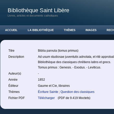
Bibliothèque Saint Libère
Livres, articles et documents catholiques
ACCUEIL
LA BIBLIOTHÈQUE
THÈMES
IMAGES
REC
Titre
Biblia parvula (tomus primus)
Description
Ad usum studiosae juventutis adnotata, et ritè approbat
Bibliothèque des classiques chrétiens latins et grecs.
Tomus primus : Genesis. - Exodus. - Leviticus.
Auteur(s)
-
Année
1852
Éditeur
Gaume et Cie, libraires
Thèmes
Écriture Sainte
;
Question des classiques
Fichier PDF
Télécharger
(PDF de 9.419 Moctets)