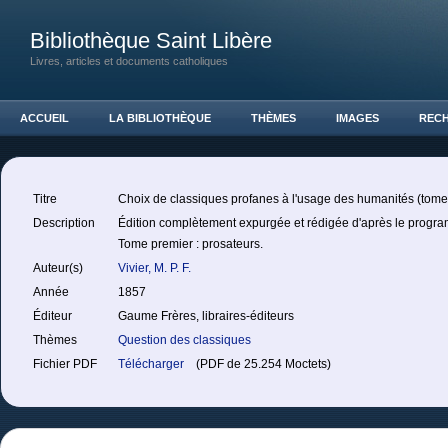
Bibliothèque Saint Libère
Livres, articles et documents catholiques
ACCUEIL
LA BIBLIOTHÈQUE
THÈMES
IMAGES
REC
Titre
Choix de classiques profanes à l'usage des humanités (tome
Description
Édition complètement expurgée et rédigée d'après le progr
Tome premier : prosateurs.
Auteur(s)
Vivier, M. P. F.
Année
1857
Éditeur
Gaume Frères, libraires-éditeurs
Thèmes
Question des classiques
Fichier PDF
Télécharger
(PDF de 25.254 Moctets)