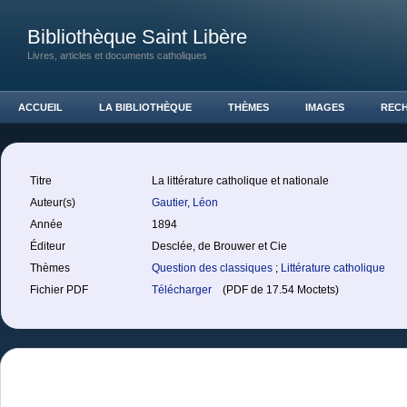
Bibliothèque Saint Libère
Livres, articles et documents catholiques
ACCUEIL
LA BIBLIOTHÈQUE
THÈMES
IMAGES
REC
Titre
La littérature catholique et nationale
Auteur(s)
Gautier, Léon
Année
1894
Éditeur
Desclée, de Brouwer et Cie
Thèmes
Question des classiques
;
Littérature catholique
Fichier PDF
Télécharger
(PDF de 17.54 Moctets)