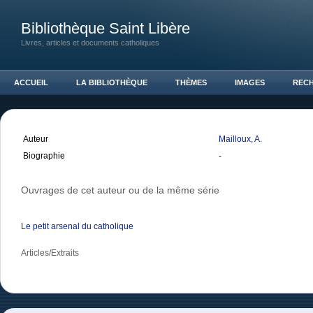
Bibliothèque Saint Libère
Livres, articles et documents catholiques
ACCUEIL
LA BIBLIOTHÈQUE
THÈMES
IMAGES
REC
Auteur
Mailloux, A.
Biographie
-
Ouvrages de cet auteur ou de la même série
Le petit arsenal du catholique
Articles/Extraits