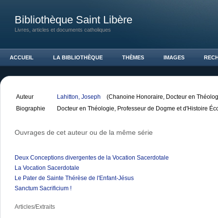
Bibliothèque Saint Libère
Livres, articles et documents catholiques
ACCUEIL
LA BIBLIOTHÈQUE
THÈMES
IMAGES
REC
Auteur
Lahitton, Joseph
(Chanoine Honoraire, Docteur en Théolog
Biographie
Docteur en Théologie, Professeur de Dogme et d'Histoire Écc
Ouvrages de cet auteur ou de la même série
Deux Conceptions divergentes de la Vocation Sacerdotale
La Vocation Sacerdotale
Le Pater de Sainte Thérèse de l'Enfant-Jésus
Sanctum Sacrificium !
Articles/Extraits