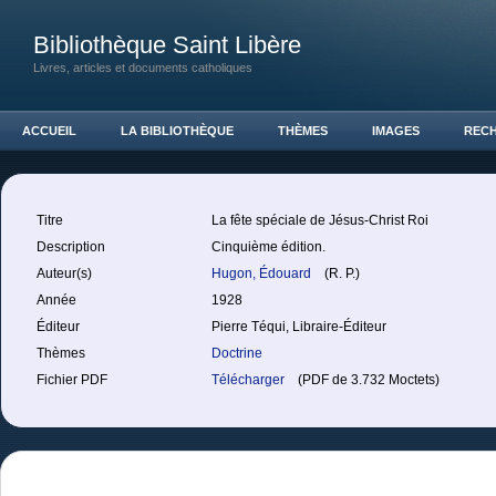
Bibliothèque Saint Libère
Livres, articles et documents catholiques
ACCUEIL
LA BIBLIOTHÈQUE
THÈMES
IMAGES
REC
Titre
La fête spéciale de Jésus-Christ Roi
Description
Cinquième édition.
Auteur(s)
Hugon, Édouard
(R. P.)
Année
1928
Éditeur
Pierre Téqui, Libraire-Éditeur
Thèmes
Doctrine
Fichier PDF
Télécharger
(PDF de 3.732 Moctets)