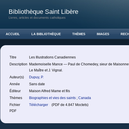
Bibliothèque Saint Libère
Livres, articles et documents catholiques
ACCUEIL
LA BIBLIOTHÈQUE
THÈMES
IMAGES
REC
Titre
Les Illustrations Canadiennes
Description
Mademoiselle Mance — Paul de Chomedey, sieur de Maisonne
Le Maître et J. Vignal.
Auteur(s)
Dupuy, P.
Année
Sans date
Éditeur
Maison Alfred Mame et fils
Thèmes
Biographies et vies des saints
;
Canada
Fichier
Télécharger
(PDF de 4.847 Moctets)
PDF