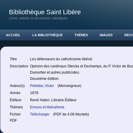
Bibliothèque Saint Libère
Livres, articles et documents catholiques
ACCUEIL
LA BIBLIOTHÈQUE
THÈMES
IMAGES
REC
Titre
Les défenseurs du catholicisme libéral
Description
Opinion des cardinaux Sterckx et Dechamps, du P. Victor de Bu
Dumortier et autres publicistes.
Deuxième édition.
Auteur(s)
Pelletier, Victor
(Monseigneur)
Année
1878
Éditeur
René Haton, Libraire-Éditeur
Thèmes
Erreurs et libéralisme
Fichier
Télécharger
(PDF de 4.08 Moctets)
PDF