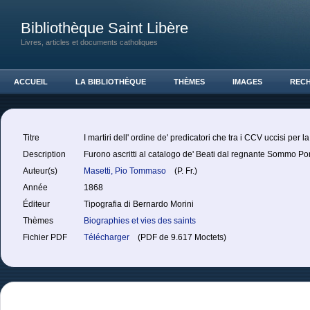
Bibliothèque Saint Libère
Livres, articles et documents catholiques
ACCUEIL
LA BIBLIOTHÈQUE
THÈMES
IMAGES
REC
Titre
I martiri dell' ordine de' predicatori che tra i CCV uccisi per
Description
Furono ascritti al catalogo de' Beati dal regnante Sommo Pon
Auteur(s)
Masetti, Pio Tommaso
(P. Fr.)
Année
1868
Éditeur
Tipografia di Bernardo Morini
Thèmes
Biographies et vies des saints
Fichier PDF
Télécharger
(PDF de 9.617 Moctets)