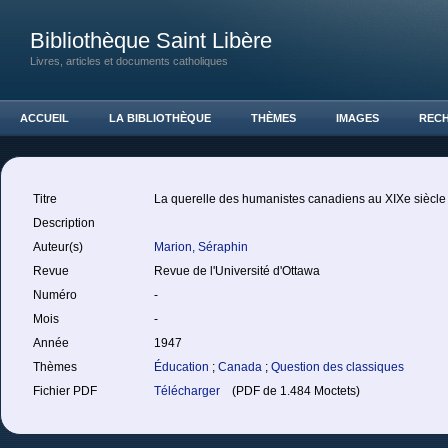
Bibliothèque Saint Libère
Livres, articles et documents catholiques
ACCUEIL
LA BIBLIOTHÈQUE
THÈMES
IMAGES
REC
Titre
La querelle des humanistes canadiens au XIXe siècle
Description
Auteur(s)
Marion, Séraphin
Revue
Revue de l'Université d'Ottawa
Numéro
-
Mois
-
Année
1947
Thèmes
Éducation
;
Canada
;
Question des classiques
Fichier PDF
Télécharger
(PDF de 1.484 Moctets)