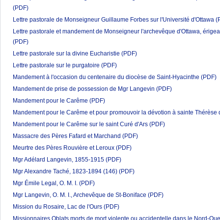
(PDF)
Lettre pastorale de Monseigneur Guillaume Forbes sur l'Université d'Ottawa
(
Lettre pastorale et mandement de Monseigneur l'archevêque d'Ottawa, érigean
(PDF)
Lettre pastorale sur la divine Eucharistie
(PDF)
Lettre pastorale sur le purgatoire
(PDF)
Mandement à l'occasion du centenaire du diocèse de Saint-Hyacinthe
(PDF)
Mandement de prise de possession de Mgr Langevin
(PDF)
Mandement pour le Carême
(PDF)
Mandement pour le Carême et pour promouvoir la dévotion à sainte Thérèse d
Mandement pour le Carême sur le saint Curé d'Ars
(PDF)
Massacre des Pères Fafard et Marchand
(PDF)
Meurtre des Pères Rouvière et Leroux
(PDF)
Mgr Adélard Langevin, 1855-1915
(PDF)
Mgr Alexandre Taché, 1823-1894 (146)
(PDF)
Mgr Émile Legal, O. M. I.
(PDF)
Mgr Langevin, O. M. I., Archevêque de St-Boniface
(PDF)
Mission du Rosaire, Lac de l'Ours
(PDF)
Missionnaires Oblats morts de mort violente ou accidentelle dans le Nord-Ou