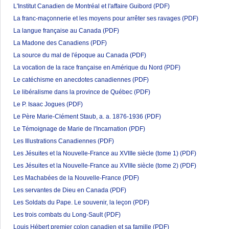
L'Institut Canadien de Montréal et l'affaire Guibord
(PDF)
La franc-maçonnerie et les moyens pour arrêter ses ravages
(PDF)
La langue française au Canada
(PDF)
La Madone des Canadiens
(PDF)
La source du mal de l'époque au Canada
(PDF)
La vocation de la race française en Amérique du Nord
(PDF)
Le catéchisme en anecdotes canadiennes
(PDF)
Le libéralisme dans la province de Québec
(PDF)
Le P. Isaac Jogues
(PDF)
Le Père Marie-Clément Staub, a. a. 1876-1936
(PDF)
Le Témoignage de Marie de l'Incarnation
(PDF)
Les Illustrations Canadiennes
(PDF)
Les Jésuites et la Nouvelle-France au XVIIIe siècle (tome 1)
(PDF)
Les Jésuites et la Nouvelle-France au XVIIIe siècle (tome 2)
(PDF)
Les Machabées de la Nouvelle-France
(PDF)
Les servantes de Dieu en Canada
(PDF)
Les Soldats du Pape. Le souvenir, la leçon
(PDF)
Les trois combats du Long-Sault
(PDF)
Louis Hébert premier colon canadien et sa famille
(PDF)