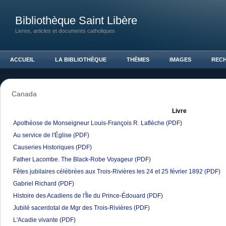
Bibliothèque Saint Libère
Livres, articles et documents catholiques
ACCUEIL
LA BIBLIOTHÈQUE
THÈMES
IMAGES
REC
Canada
Livre
Apothéose de Monseigneur Louis-François R. Laflèche
(PDF)
Au service de l'Église
(PDF)
Causeries Historiques
(PDF)
Father Lacombe. The Black-Robe Voyageur
(PDF)
Fêtes jubilaires célébrées aux Trois-Rivières les 24 et 25 février 1892
(PDF)
Gabriel Richard
(PDF)
Histoire des Acadiens de l'Île du Prince-Édouard
(PDF)
Jubilé sacerdotal de Mgr des Trois-Rivières
(PDF)
L'Acadie vivante
(PDF)