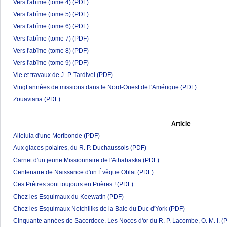
Vers l'abîme (tome 4)
(PDF)
Vers l'abîme (tome 5)
(PDF)
Vers l'abîme (tome 6)
(PDF)
Vers l'abîme (tome 7)
(PDF)
Vers l'abîme (tome 8)
(PDF)
Vers l'abîme (tome 9)
(PDF)
Vie et travaux de J.-P. Tardivel
(PDF)
Vingt années de missions dans le Nord-Ouest de l'Amérique
(PDF)
Zouaviana
(PDF)
Article
Alleluia d'une Moribonde
(PDF)
Aux glaces polaires, du R. P. Duchaussois
(PDF)
Carnet d'un jeune Missionnaire de l'Athabaska
(PDF)
Centenaire de Naissance d'un Évêque Oblat
(PDF)
Ces Prêtres sont toujours en Prières !
(PDF)
Chez les Esquimaux du Keewatin
(PDF)
Chez les Esquimaux Netchiliks de la Baie du Duc d'York
(PDF)
Cinquante années de Sacerdoce. Les Noces d'or du R. P. Lacombe, O. M. I.
(