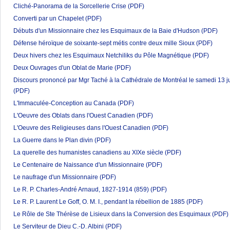
Cliché-Panorama de la Sorcellerie Crise
(PDF)
Converti par un Chapelet
(PDF)
Débuts d'un Missionnaire chez les Esquimaux de la Baie d'Hudson
(PDF)
Défense héroïque de soixante-sept métis contre deux mille Sioux
(PDF)
Deux hivers chez les Esquimaux Netchiliks du Pôle Magnétique
(PDF)
Deux Ouvrages d'un Oblat de Marie
(PDF)
Discours prononcé par Mgr Taché à la Cathédrale de Montréal le samedi 13 j
(PDF)
L'Immaculée-Conception au Canada
(PDF)
L'Oeuvre des Oblats dans l'Ouest Canadien
(PDF)
L'Oeuvre des Religieuses dans l'Ouest Canadien
(PDF)
La Guerre dans le Plan divin
(PDF)
La querelle des humanistes canadiens au XIXe siècle
(PDF)
Le Centenaire de Naissance d'un Missionnaire
(PDF)
Le naufrage d'un Missionnaire
(PDF)
Le R. P. Charles-André Arnaud, 1827-1914 (859)
(PDF)
Le R. P. Laurent Le Goff, O. M. I., pendant la rébellion de 1885
(PDF)
Le Rôle de Ste Thérèse de Lisieux dans la Conversion des Esquimaux
(PDF)
Le Serviteur de Dieu C.-D. Albini
(PDF)