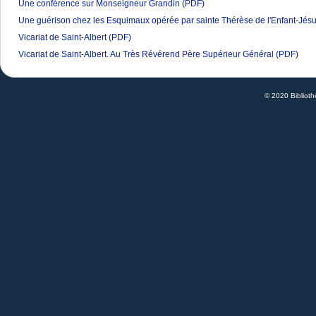
Une conférence sur Monseigneur Grandin
(PDF)
Une guérison chez les Esquimaux opérée par sainte Thérèse de l'Enfant-Jés
Vicariat de Saint-Albert
(PDF)
Vicariat de Saint-Albert. Au Très Révérend Père Supérieur Général
(PDF)
© 2020 Bibliot