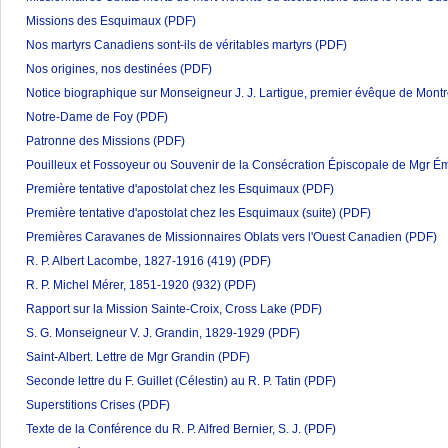
Missions des Esquimaux
(PDF)
Nos martyrs Canadiens sont-ils de véritables martyrs
(PDF)
Nos origines, nos destinées
(PDF)
Notice biographique sur Monseigneur J. J. Lartigue, premier évêque de Montr
Notre-Dame de Foy
(PDF)
Patronne des Missions
(PDF)
Pouilleux et Fossoyeur ou Souvenir de la Consécration Épiscopale de Mgr Ém
Première tentative d'apostolat chez les Esquimaux
(PDF)
Première tentative d'apostolat chez les Esquimaux (suite)
(PDF)
Premières Caravanes de Missionnaires Oblats vers l'Ouest Canadien
(PDF)
R. P. Albert Lacombe, 1827-1916 (419)
(PDF)
R. P. Michel Mérer, 1851-1920 (932)
(PDF)
Rapport sur la Mission Sainte-Croix, Cross Lake
(PDF)
S. G. Monseigneur V. J. Grandin, 1829-1929
(PDF)
Saint-Albert. Lettre de Mgr Grandin
(PDF)
Seconde lettre du F. Guillet (Célestin) au R. P. Tatin
(PDF)
Superstitions Crises
(PDF)
Texte de la Conférence du R. P. Alfred Bernier, S. J.
(PDF)