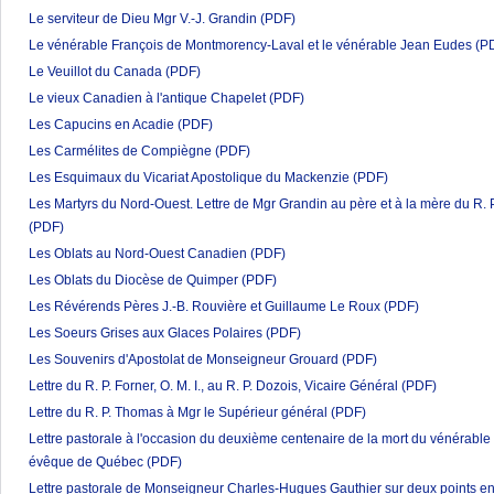
Le serviteur de Dieu Mgr V.-J. Grandin
(PDF)
Le vénérable François de Montmorency-Laval et le vénérable Jean Eudes
(P
Le Veuillot du Canada
(PDF)
Le vieux Canadien à l'antique Chapelet
(PDF)
Les Capucins en Acadie
(PDF)
Les Carmélites de Compiègne
(PDF)
Les Esquimaux du Vicariat Apostolique du Mackenzie
(PDF)
Les Martyrs du Nord-Ouest. Lettre de Mgr Grandin au père et à la mère du R. P
(PDF)
Les Oblats au Nord-Ouest Canadien
(PDF)
Les Oblats du Diocèse de Quimper
(PDF)
Les Révérends Pères J.-B. Rouvière et Guillaume Le Roux
(PDF)
Les Soeurs Grises aux Glaces Polaires
(PDF)
Les Souvenirs d'Apostolat de Monseigneur Grouard
(PDF)
Lettre du R. P. Forner, O. M. I., au R. P. Dozois, Vicaire Général
(PDF)
Lettre du R. P. Thomas à Mgr le Supérieur général
(PDF)
Lettre pastorale à l'occasion du deuxième centenaire de la mort du vénérabl
évêque de Québec
(PDF)
Lettre pastorale de Monseigneur Charles-Hugues Gauthier sur deux points en