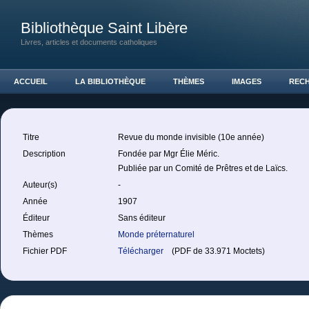
Bibliothèque Saint Libère
Livres, articles et documents catholiques
ACCUEIL
LA BIBLIOTHÈQUE
THÈMES
IMAGES
REC
Titre
Revue du monde invisible (10e année)
Description
Fondée par Mgr Élie Méric.
Publiée par un Comité de Prêtres et de Laïcs.
Auteur(s)
-
Année
1907
Éditeur
Sans éditeur
Thèmes
Monde préternaturel
Fichier PDF
Télécharger
(PDF de 33.971 Moctets)