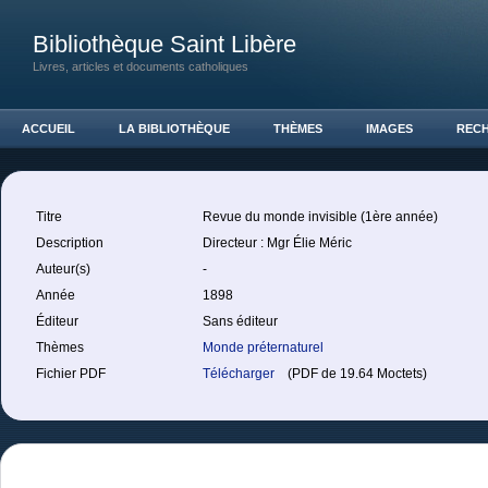
Bibliothèque Saint Libère
Livres, articles et documents catholiques
ACCUEIL
LA BIBLIOTHÈQUE
THÈMES
IMAGES
REC
Titre
Revue du monde invisible (1ère année)
Description
Directeur : Mgr Élie Méric
Auteur(s)
-
Année
1898
Éditeur
Sans éditeur
Thèmes
Monde préternaturel
Fichier PDF
Télécharger
(PDF de 19.64 Moctets)