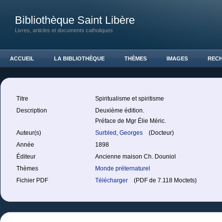
Bibliothèque Saint Libère
Livres, articles et documents catholiques
ACCUEIL
LA BIBLIOTHÈQUE
THÈMES
IMAGES
REC
Titre
Spiritualisme et spiritisme
Description
Deuxième édition.
Préface de Mgr Élie Méric.
Auteur(s)
Surbled, Georges
(Docteur)
Année
1898
Éditeur
Ancienne maison Ch. Douniol
Thèmes
Monde préternaturel
Fichier PDF
Télécharger
(PDF de 7.118 Moctets)