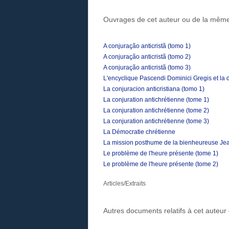
Ouvrages de cet auteur ou de la même
A conjuração anticristã (tomo 1)
A conjuração anticristã (tomo 2)
A conjuração anticristã (tomo 3)
L'encyclique Pascendi Dominici Gregis et la
La conjuracion anticristiana (tomo 1)
La conjuration antichrétienne (tome 1)
La conjuration antichrétienne (tome 2)
La conjuration antichrétienne (tome 3)
La Démocratie chrétienne
La mission posthume de la bienheureuse Jean
Le problème de l'heure présente (tome 1)
Le problème de l'heure présente (tome 2)
Articles/Extraits
Autres documents relatifs à cet auteu