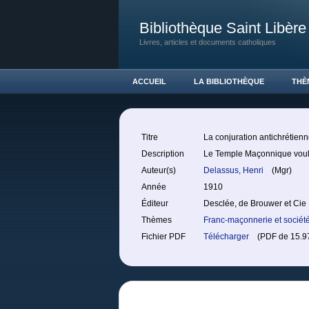
Bibliothèque Saint Libère
Livres, articles et documents catholiques
ACCUEIL
LA BIBLIOTHÈQUE
THÈ
Titre
La conjuration antichrétienn
Description
Le Temple Maçonnique voulan
Auteur(s)
Delassus, Henri
(Mgr)
Année
1910
Éditeur
Desclée, de Brouwer et Cie
Thèmes
Franc-maçonnerie et sociét
Fichier PDF
Télécharger
(PDF de 15.97