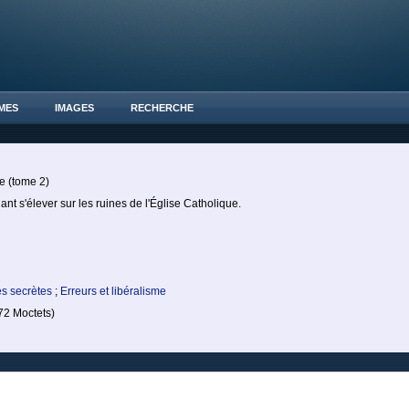
MES
IMAGES
RECHERCHE
e (tome 2)
t s'élever sur les ruines de l'Église Catholique.
és secrètes
;
Erreurs et libéralisme
2 Moctets)