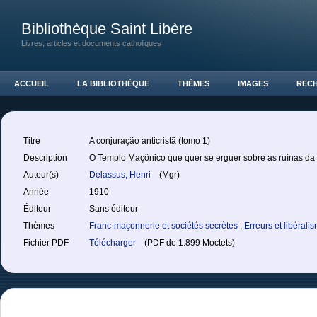
Bibliothèque Saint Libère
Livres, articles et documents catholiques
ACCUEIL
LA BIBLIOTHÈQUE
THÈMES
IMAGES
REC
Titre
A conjuração anticristã (tomo 1)
Description
O Templo Maçônico que quer se erguer sobre as ruínas da I
Auteur(s)
Delassus, Henri
(Mgr)
Année
1910
Éditeur
Sans éditeur
Thèmes
Franc-maçonnerie et sociétés secrètes
;
Erreurs et libérali
Fichier PDF
Télécharger
(PDF de 1.899 Moctets)