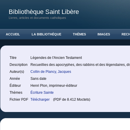
Bibliothèque Saint Libère
Livres, articles et documents catholiques
ACCUEIL
LA BIBLIOTHÈQUE
THÈMES
IMAGES
REC
Titre
Légendes de l'Ancien Testament
Description
Recueillies des apocryphes, des rabbins et des légendaires, di
Auteur(s)
Collin de Plancy, Jacques
Année
Sans date
Éditeur
Henri Plon, imprimeur-éditeur
Thèmes
Écriture Sainte
Fichier PDF
Télécharger
(PDF de 8.412 Moctets)