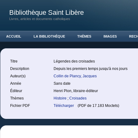
Bibliothèque Saint Libère
Livres, articles et documents catholiques
ACCUEIL
LA BIBLIOTHÈQUE
THÈMES
IMAGES
REC
Titre
Légendes des croisades
Description
Depuis les premiers temps jusqu'à nos jours
Auteur(s)
Collin de Plancy, Jacques
Année
Sans date
Éditeur
Henri Plon, libraire-éditeur
Thèmes
Histoire
;
Croisades
Fichier PDF
Télécharger
(PDF de 17.183 Moctets)