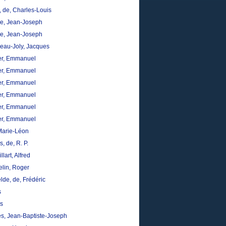
, de, Charles-Louis
, Jean-Joseph
, Jean-Joseph
neau-Joly, Jacques
er, Emmanuel
er, Emmanuel
er, Emmanuel
er, Emmanuel
er, Emmanuel
er, Emmanuel
 Marie-Léon
, de, R. P.
llart, Alfred
lin, Roger
lde, de, Frédéric
s
s
es, Jean-Baptiste-Joseph