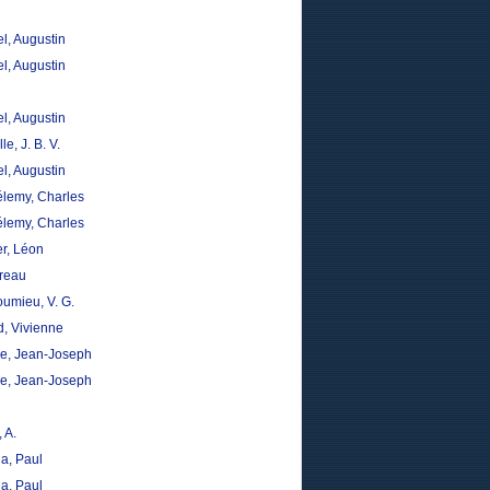
l, Augustin
l, Augustin
l, Augustin
le, J. B. V.
l, Augustin
élemy, Charles
élemy, Charles
er, Léon
reau
oumieu, V. G.
d, Vivienne
, Jean-Joseph
, Jean-Joseph
 A.
la, Paul
la, Paul