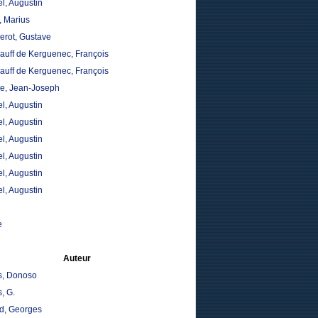
l, Augustin
, Marius
erot, Gustave
auff de Kerguenec, François
auff de Kerguenec, François
, Jean-Joseph
l, Augustin
l, Augustin
l, Augustin
l, Augustin
l, Augustin
l, Augustin
e
Auteur
s, Donoso
, G.
d, Georges