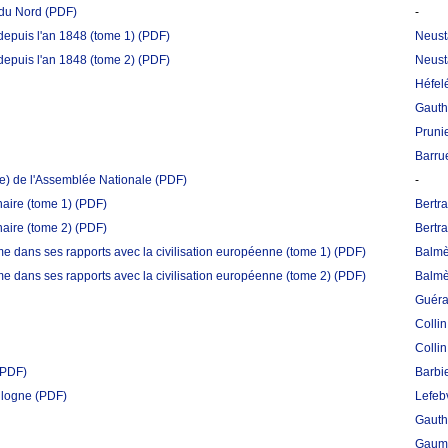
 du Nord
(PDF)
-
depuis l'an 1848 (tome 1)
(PDF)
Neust
depuis l'an 1848 (tome 2)
(PDF)
Neust
Héfelé
Gauth
Prunie
Barrue
ue) de l'Assemblée Nationale
(PDF)
-
naire (tome 1)
(PDF)
Bertra
naire (tome 2)
(PDF)
Bertra
e dans ses rapports avec la civilisation européenne (tome 1)
(PDF)
Balmè
e dans ses rapports avec la civilisation européenne (tome 2)
(PDF)
Balmè
Guéra
Colli
Colli
(PDF)
Barbi
ulogne
(PDF)
Lefebv
Gauth
Gaume