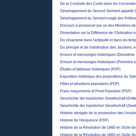
De la Conduite des Curés dans les Circonsta
Développement du Second Serment appellé Ci
Développement du Serment exigé des Prêtres 
Discours à prononcer par un des Membres de
Dissertation sur la Différence de l'Ordination 
Du césarisme dans l'antiquité et dans les te
Du principe et de l'obstination des Jacobins,
Erreurs et mensonges historiques (Deuxième 
Erreurs et mensonges historiques (Première s
Études et tableaux historiques
(PDF)
Exposition historique des propositions du Syl
Fêtes et dévotions populaires
(PDF)
Franc-maçonnerie et Front Populaire
(PDF)
Geschichte der haüslichen Gesellschaft (Dritt
Geschichte der haüslichen Gesellschaft (Zwei
Histoire abrégée de la possession des Ursuli
Histoire de l'éloquence
(PDF)
Histoire de la Révolution de 1860 en Sicile (t
Histoire de la Révolution de 1860 en Sicile (t