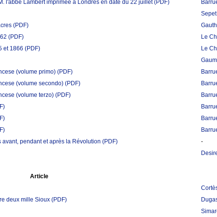
M. l'abbé Lambert imprimée à Londres en date du 22 juillet
(PDF)
Barrue
Sepet
acres
(PDF)
Gauth
862
(PDF)
Le Ch
5 et 1866
(PDF)
Le Ch
Gaume
rancese (volume primo)
(PDF)
Barrue
rancese (volume secondo)
(PDF)
Barrue
ancese (volume terzo)
(PDF)
Barrue
F)
Barrue
F)
Barrue
F)
Barrue
 avant, pendant et après la Révolution
(PDF)
-
Desir
Article
Cortè
re deux mille Sioux
(PDF)
Dugas
Simar