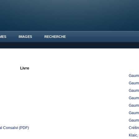
MES
IMAGES
RECHERCHE
Livre
Gaume
Gaume
Gaume
Gaume
Gaume
Gaume
Gaume
al Consalvi
(PDF)
Créti
Klaic,