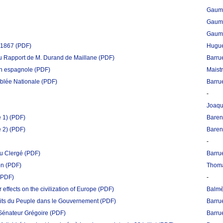
Gaume
Gaume
Gaume
n 1867
(PDF)
Hugu
au Rapport de M. Durand de Maillane
(PDF)
Barrue
ion espagnole
(PDF)
Maist
mblée Nationale
(PDF)
Barrue
-
Joaqu
e 1)
(PDF)
Barent
e 2)
(PDF)
Barent
-
du Clergé
(PDF)
Barrue
on
(PDF)
Thoma
(PDF)
-
 effects on the civilization of Europe
(PDF)
Balmè
Droits du Peuple dans le Gouvernement
(PDF)
Barrue
 Sénateur Grégoire
(PDF)
Barrue