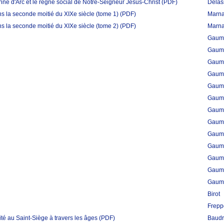
e d'Arc et le règne social de Notre-Seigneur Jésus-Christ
(PDF)
Delas
s la seconde moitié du XIXe siècle (tome 1)
(PDF)
Marna
s la seconde moitié du XIXe siècle (tome 2)
(PDF)
Marna
Gaume
Gaume
Gaume
Gaume
Gaume
Gaume
Gaume
Gaume
Gaume
Gaume
Gaume
Gaume
Gaume
Birot
Frepp
ité au Saint-Siège à travers les âges
(PDF)
Baudri