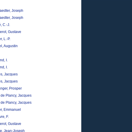
aedter, Joseph
aedter, Joseph
, C.-J.
erot, Gustave
r, L.-P.
l, Augustin
nd, I.
nd, I.
s, Jacques
s, Jacques
nger, Prosper
n de Plancy, Jacques
n de Plancy, Jacques
er, Emmanuel
re, F.
erot, Gustave
, Jean-Joseph