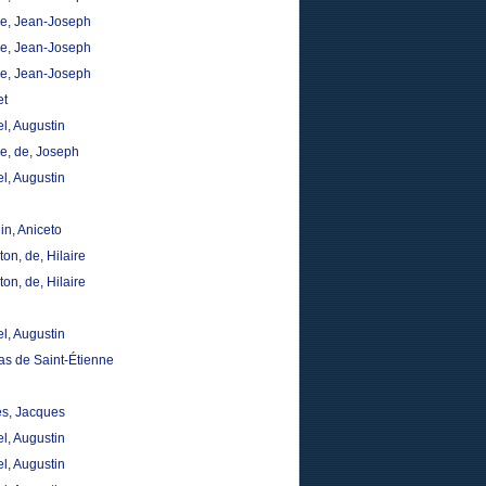
, Jean-Joseph
, Jean-Joseph
, Jean-Joseph
et
l, Augustin
re, de, Joseph
l, Augustin
in, Aniceto
on, de, Hilaire
on, de, Hilaire
l, Augustin
s de Saint-Étienne
s, Jacques
l, Augustin
l, Augustin