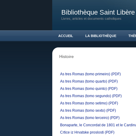
Bibliothèque Saint Libère
Livres, articles et documents catholiques
ACCUEIL
LA BIBLIOTHÈQUE
THÈ
Histoire
As tres Romas (tomo primeiro)
(PDF)
As tres Romas (tomo quarto)
(PDF)
As tres Romas (tomo quinto)
(PDF)
As tres Romas (tomo segundo)
(PDF)
As tres Romas (tomo setimo)
(PDF)
As tres Romas (tomo sexto)
(PDF)
As tres Romas (tomo terceiro)
(PDF)
Bonaparte, le Concordat de 1801 et le Cardin
Crtice iz Hrvatske proslosti
(PDF)