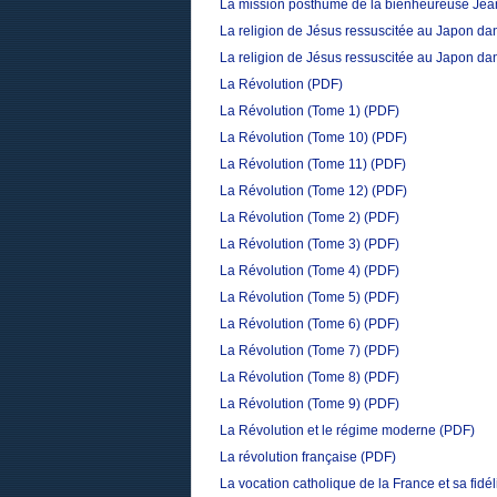
La mission posthume de la bienheureuse Jeann
La religion de Jésus ressuscitée au Japon dan
La religion de Jésus ressuscitée au Japon dan
La Révolution
(PDF)
La Révolution (Tome 1)
(PDF)
La Révolution (Tome 10)
(PDF)
La Révolution (Tome 11)
(PDF)
La Révolution (Tome 12)
(PDF)
La Révolution (Tome 2)
(PDF)
La Révolution (Tome 3)
(PDF)
La Révolution (Tome 4)
(PDF)
La Révolution (Tome 5)
(PDF)
La Révolution (Tome 6)
(PDF)
La Révolution (Tome 7)
(PDF)
La Révolution (Tome 8)
(PDF)
La Révolution (Tome 9)
(PDF)
La Révolution et le régime moderne
(PDF)
La révolution française
(PDF)
La vocation catholique de la France et sa fidél