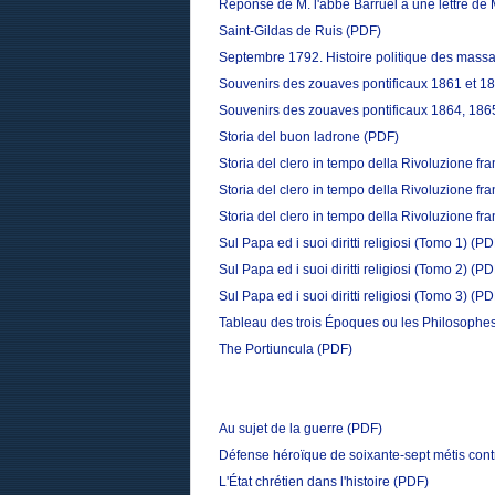
Réponse de M. l'abbé Barruel à une lettre de 
Saint-Gildas de Ruis
(PDF)
Septembre 1792. Histoire politique des mass
Souvenirs des zouaves pontificaux 1861 et 1
Souvenirs des zouaves pontificaux 1864, 186
Storia del buon ladrone
(PDF)
Storia del clero in tempo della Rivoluzione f
Storia del clero in tempo della Rivoluzione f
Storia del clero in tempo della Rivoluzione fr
Sul Papa ed i suoi diritti religiosi (Tomo 1)
(PD
Sul Papa ed i suoi diritti religiosi (Tomo 2)
(PD
Sul Papa ed i suoi diritti religiosi (Tomo 3)
(PD
Tableau des trois Époques ou les Philosophes
The Portiuncula
(PDF)
Au sujet de la guerre
(PDF)
Défense héroïque de soixante-sept métis cont
L'État chrétien dans l'histoire
(PDF)