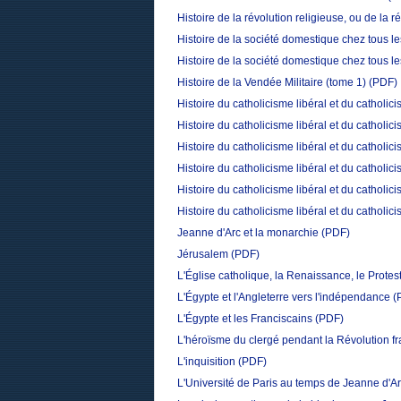
Histoire de la révolution religieuse, ou de la 
Histoire de la société domestique chez tous 
Histoire de la société domestique chez tous 
Histoire de la Vendée Militaire (tome 1)
(PDF)
Histoire du catholicisme libéral et du catholic
Histoire du catholicisme libéral et du catholic
Histoire du catholicisme libéral et du catholic
Histoire du catholicisme libéral et du catholic
Histoire du catholicisme libéral et du catholic
Histoire du catholicisme libéral et du catholic
Jeanne d'Arc et la monarchie
(PDF)
Jérusalem
(PDF)
L'Église catholique, la Renaissance, le Prote
L'Égypte et l'Angleterre vers l'indépendance
(
L'Égypte et les Franciscains
(PDF)
L'héroïsme du clergé pendant la Révolution f
L'inquisition
(PDF)
L'Université de Paris au temps de Jeanne d'A