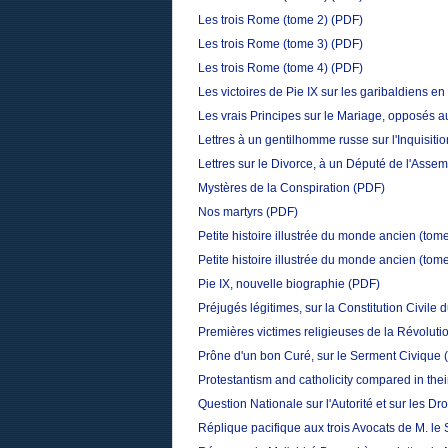
Les trois Rome (tome 2)
(PDF)
Les trois Rome (tome 3)
(PDF)
Les trois Rome (tome 4)
(PDF)
Les victoires de Pie IX sur les garibaldiens e
Les vrais Principes sur le Mariage, opposés 
Lettres à un gentilhomme russe sur l'Inquisit
Lettres sur le Divorce, à un Député de l'Asse
Mystères de la Conspiration
(PDF)
Nos martyrs
(PDF)
Petite histoire illustrée du monde ancien (tom
Petite histoire illustrée du monde ancien (tom
Pie IX, nouvelle biographie
(PDF)
Préjugés légitimes, sur la Constitution Civile 
Premières victimes religieuses de la Révoluti
Prône d'un bon Curé, sur le Serment Civique
Protestantism and catholicity compared in their
Question Nationale sur l'Autorité et sur les 
Réplique pacifique aux trois Avocats de M. le