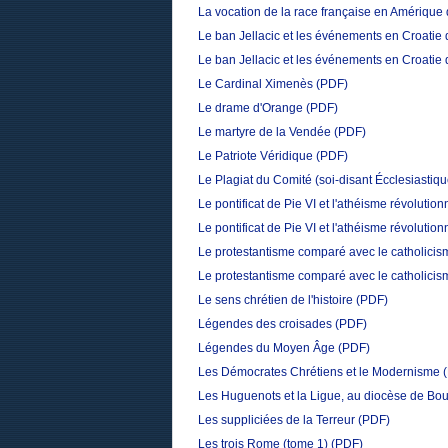
La vocation de la race française en Amérique
Le ban Jellacic et les événements en Croatie 
Le ban Jellacic et les événements en Croatie 
Le Cardinal Ximenès
(PDF)
Le drame d'Orange
(PDF)
Le martyre de la Vendée
(PDF)
Le Patriote Véridique
(PDF)
Le Plagiat du Comité (soi-disant Écclesiastiq
Le pontificat de Pie VI et l'athéisme révolution
Le pontificat de Pie VI et l'athéisme révolution
Le protestantisme comparé avec le catholicism
Le protestantisme comparé avec le catholicism
Le sens chrétien de l'histoire
(PDF)
Légendes des croisades
(PDF)
Légendes du Moyen Âge
(PDF)
Les Démocrates Chrétiens et le Modernisme
Les Huguenots et la Ligue, au diocèse de Bo
Les suppliciées de la Terreur
(PDF)
Les trois Rome (tome 1)
(PDF)