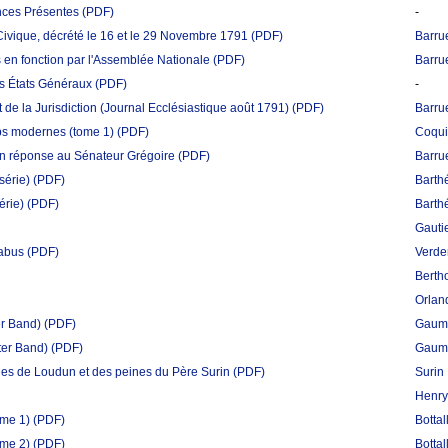
nces Présentes
(PDF)
-
vique, décrété le 16 et le 29 Novembre 1791
(PDF)
Barrue
en fonction par l'Assemblée Nationale
(PDF)
Barrue
s États Généraux
(PDF)
-
et de la Jurisdiction (Journal Ecclésiastique août 1791)
(PDF)
Barrue
mps modernes (tome 1)
(PDF)
Coquil
 en réponse au Sénateur Grégoire
(PDF)
Barrue
série)
(PDF)
Barth
érie)
(PDF)
Barth
Gauti
labus
(PDF)
Verde
Berth
Orlan
er Band)
(PDF)
Gaume
ter Band)
(PDF)
Gaume
nes de Loudun et des peines du Père Surin
(PDF)
Surin
Henry,
ome 1)
(PDF)
Bottal
ome 2)
(PDF)
Bottal