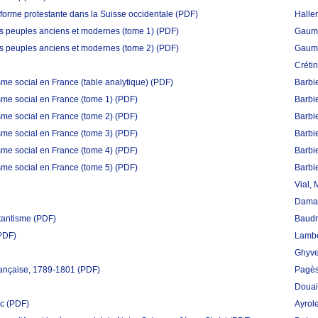
réforme protestante dans la Suisse occidentale
(PDF)
Haller
les peuples anciens et modernes (tome 1)
(PDF)
Gaume
les peuples anciens et modernes (tome 2)
(PDF)
Gaume
Créti
isme social en France (table analytique)
(PDF)
Barbi
isme social en France (tome 1)
(PDF)
Barbi
isme social en France (tome 2)
(PDF)
Barbi
isme social en France (tome 3)
(PDF)
Barbi
isme social en France (tome 4)
(PDF)
Barbi
isme social en France (tome 5)
(PDF)
Barbi
Vial,
Damas
stantisme
(PDF)
Baudri
PDF)
Lambe
Ghyve
rançaise, 1789-1801
(PDF)
Pagè
Douai
rc
(PDF)
Ayrol