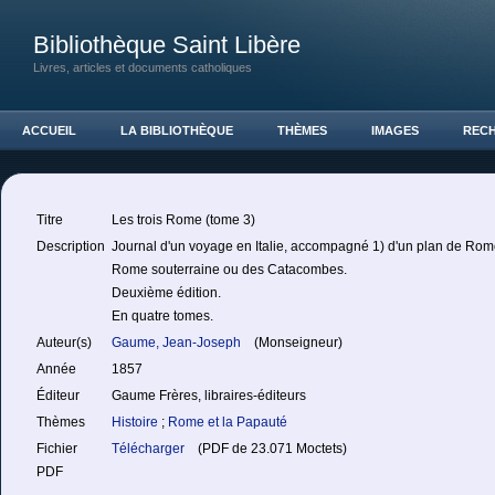
Bibliothèque Saint Libère
Livres, articles et documents catholiques
ACCUEIL
LA BIBLIOTHÈQUE
THÈMES
IMAGES
REC
Titre
Les trois Rome (tome 3)
Description
Journal d'un voyage en Italie, accompagné 1) d'un plan de Rom
Rome souterraine ou des Catacombes.
Deuxième édition.
En quatre tomes.
Auteur(s)
Gaume, Jean-Joseph
(Monseigneur)
Année
1857
Éditeur
Gaume Frères, libraires-éditeurs
Thèmes
Histoire
;
Rome et la Papauté
Fichier
Télécharger
(PDF de 23.071 Moctets)
PDF