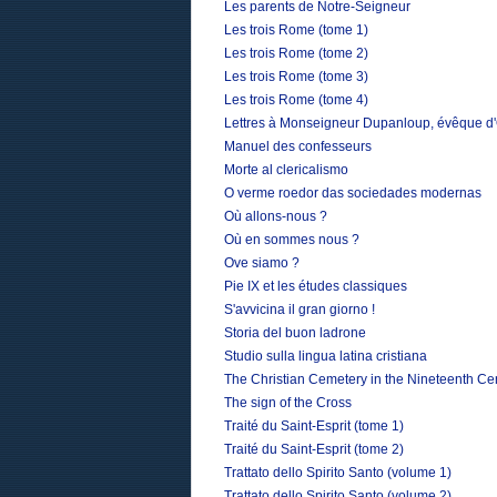
Les parents de Notre-Seigneur
Les trois Rome (tome 1)
Les trois Rome (tome 2)
Les trois Rome (tome 3)
Les trois Rome (tome 4)
Lettres à Monseigneur Dupanloup, évêque d'O
Manuel des confesseurs
Morte al clericalismo
O verme roedor das sociedades modernas
Où allons-nous ?
Où en sommes nous ?
Ove siamo ?
Pie IX et les études classiques
S'avvicina il gran giorno !
Storia del buon ladrone
Studio sulla lingua latina cristiana
The Christian Cemetery in the Nineteenth Ce
The sign of the Cross
Traité du Saint-Esprit (tome 1)
Traité du Saint-Esprit (tome 2)
Trattato dello Spirito Santo (volume 1)
Trattato dello Spirito Santo (volume 2)