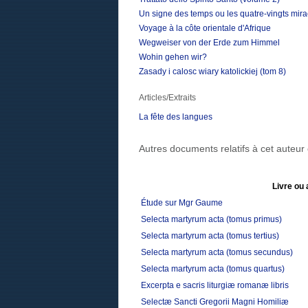
Un signe des temps ou les quatre-vingts mir
Voyage à la côte orientale d'Afrique
Wegweiser von der Erde zum Himmel
Wohin gehen wir?
Zasady i calosc wiary katolickiej (tom 8)
Articles/Extraits
La fête des langues
Autres documents relatifs à cet auteu
Livre ou 
Étude sur Mgr Gaume
Selecta martyrum acta (tomus primus)
Selecta martyrum acta (tomus tertius)
Selecta martyrum acta (tomus secundus)
Selecta martyrum acta (tomus quartus)
Excerpta e sacris liturgiæ romanæ libris
Selectæ Sancti Gregorii Magni Homiliæ