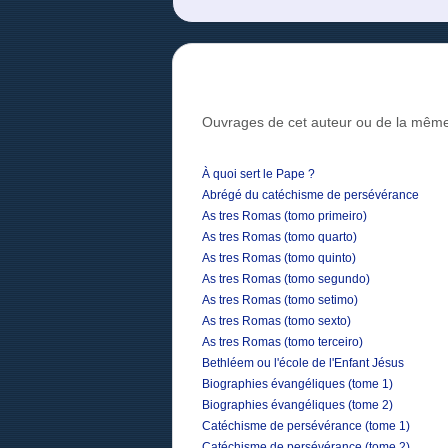
Ouvrages de cet auteur ou de la même
À quoi sert le Pape ?
Abrégé du catéchisme de persévérance
As tres Romas (tomo primeiro)
As tres Romas (tomo quarto)
As tres Romas (tomo quinto)
As tres Romas (tomo segundo)
As tres Romas (tomo setimo)
As tres Romas (tomo sexto)
As tres Romas (tomo terceiro)
Bethléem ou l'école de l'Enfant Jésus
Biographies évangéliques (tome 1)
Biographies évangéliques (tome 2)
Catéchisme de persévérance (tome 1)
Catéchisme de persévérance (tome 2)