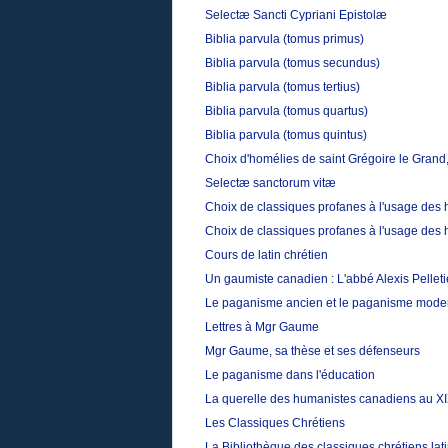
Selectæ Sancti Cypriani Epistolæ
Biblia parvula (tomus primus)
Biblia parvula (tomus secundus)
Biblia parvula (tomus tertius)
Biblia parvula (tomus quartus)
Biblia parvula (tomus quintus)
Choix d'homélies de saint Grégoire le Grand,
Selectæ sanctorum vitæ
Choix de classiques profanes à l'usage des 
Choix de classiques profanes à l'usage des 
Cours de latin chrétien
Un gaumiste canadien : L'abbé Alexis Pelleti
Le paganisme ancien et le paganisme mode
Lettres à Mgr Gaume
Mgr Gaume, sa thèse et ses défenseurs
Le paganisme dans l'éducation
La querelle des humanistes canadiens au XI
Les Classiques Chrétiens
La Bibliothèque des classiques chrétiens la