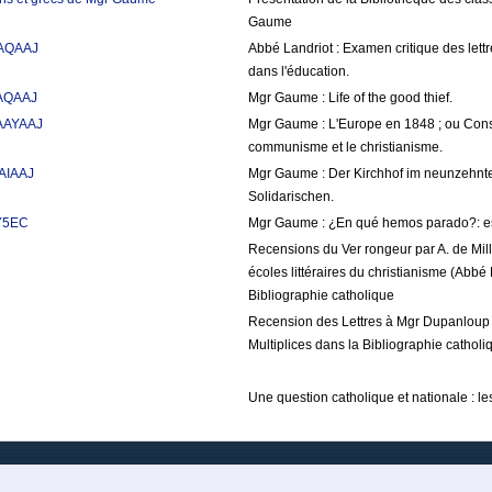
Gaume
AAQAAJ
Abbé Landriot : Examen critique des let
dans l'éducation.
AAQAAJ
Mgr Gaume : Life of the good thief.
AAAYAAJ
Mgr Gaume : L'Europe en 1848 ; ou Considé
communisme et le christianisme.
AAIAAJ
Mgr Gaume : Der Kirchhof im neunzehnte
Solidarischen.
tY5EC
Mgr Gaume : ¿En qué hemos parado?: est
Recensions du Ver rongeur par A. de Mill
écoles littéraires du christianisme (Abbé 
Bibliographie catholique
Recension des Lettres à Mgr Dupanloup pa
Multiplices dans la Bibliographie catholi
Une question catholique et nationale : le