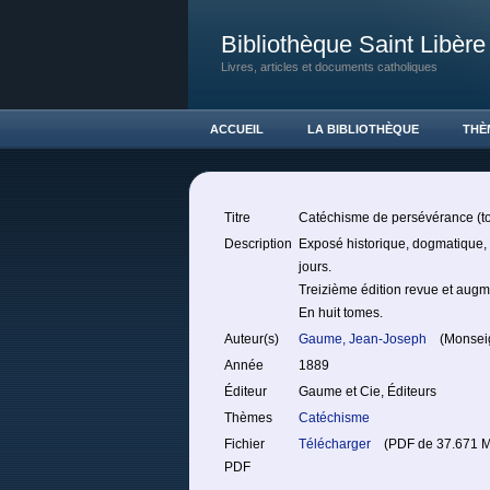
Bibliothèque Saint Libère
Livres, articles et documents catholiques
ACCUEIL
LA BIBLIOTHÈQUE
THÈ
Titre
Catéchisme de persévérance (t
Description
Exposé historique, dogmatique, m
jours.
Treizième édition revue et augm
En huit tomes.
Auteur(s)
Gaume, Jean-Joseph
(Monseig
Année
1889
Éditeur
Gaume et Cie, Éditeurs
Thèmes
Catéchisme
Fichier
Télécharger
(PDF de 37.671 M
PDF