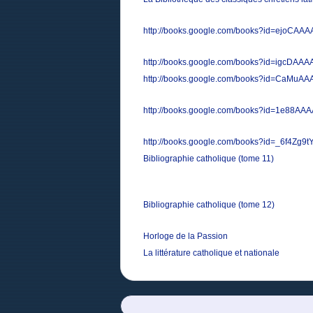
http://books.google.com/books?id=ejoCAA
http://books.google.com/books?id=igcDAA
http://books.google.com/books?id=CaMuA
http://books.google.com/books?id=1e88AA
http://books.google.com/books?id=_6f4Zg9
Bibliographie catholique (tome 11)
Bibliographie catholique (tome 12)
Horloge de la Passion
La littérature catholique et nationale