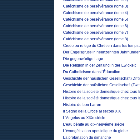
Catéchisme de persévérance (tome 3)
Catéchisme de persévérance (tome 4)
Catéchisme de persévérance (tome 5)
Catéchisme de persévérance (tome 6)
Catéchisme de persévérance (tome 7)
Catéchisme de persévérance (tome 8)
Credo ou refuge du Chrétien dans les temps 
Der Engelsgruss in neunzehnten Jahrhunder
Die gegenwärtige Lage
Die Religion in der Zeit und in der Ewigkeit
Du Catholicisme dans l'Éducation
Geschichte der haüslichen Gesellschaft (Drit
Geschichte der haüslichen Gesellschaft (Zwe
Histoire de la société domestique chez tous 
Histoire de la société domestique chez tous 
Histoire du bon Larron
Il Segno della Croce al secolo XIX
L'Angelus au XIXe siècle
L'eau bénite au dix-neuvième siècle
L'évangélisation apostolique du globe
La profanation du dimanche