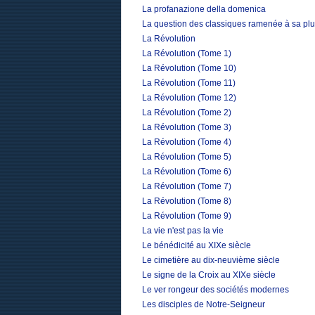
La profanazione della domenica
La question des classiques ramenée à sa plu
La Révolution
La Révolution (Tome 1)
La Révolution (Tome 10)
La Révolution (Tome 11)
La Révolution (Tome 12)
La Révolution (Tome 2)
La Révolution (Tome 3)
La Révolution (Tome 4)
La Révolution (Tome 5)
La Révolution (Tome 6)
La Révolution (Tome 7)
La Révolution (Tome 8)
La Révolution (Tome 9)
La vie n'est pas la vie
Le bénédicité au XIXe siècle
Le cimetière au dix-neuvième siècle
Le signe de la Croix au XIXe siècle
Le ver rongeur des sociétés modernes
Les disciples de Notre-Seigneur