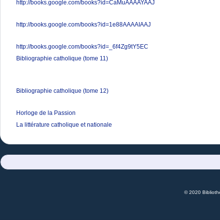
http://books.google.com/books?id=CaMuAAAAYAAJ
http://books.google.com/books?id=1e88AAAAIAAJ
http://books.google.com/books?id=_6f4Zg9tY5EC
Bibliographie catholique (tome 11)
Bibliographie catholique (tome 12)
Horloge de la Passion
La littérature catholique et nationale
© 2020 Bibliot