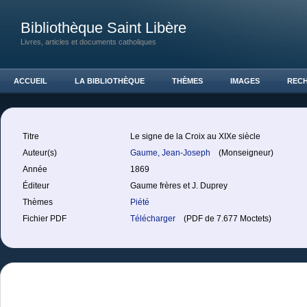
Bibliothèque Saint Libère
Livres, articles et documents catholiques
ACCUEIL
LA BIBLIOTHÈQUE
THÈMES
IMAGES
REC
Titre
Le signe de la Croix au XIXe siècle
Auteur(s)
Gaume, Jean-Joseph
(Monseigneur)
Année
1869
Éditeur
Gaume frères et J. Duprey
Thèmes
Piété
Fichier PDF
Télécharger
(PDF de 7.677 Moctets)