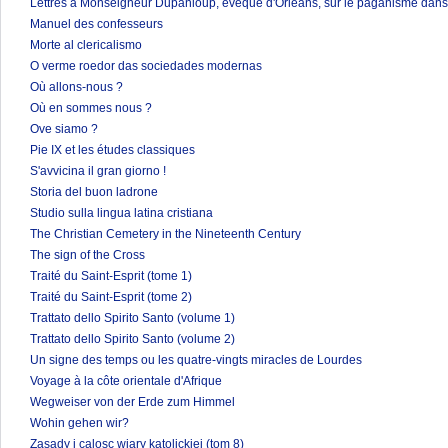
Lettres à Monseigneur Dupanloup, évêque d'Orléans, sur le paganisme dans 
Manuel des confesseurs
Morte al clericalismo
O verme roedor das sociedades modernas
Où allons-nous ?
Où en sommes nous ?
Ove siamo ?
Pie IX et les études classiques
S'avvicina il gran giorno !
Storia del buon ladrone
Studio sulla lingua latina cristiana
The Christian Cemetery in the Nineteenth Century
The sign of the Cross
Traité du Saint-Esprit (tome 1)
Traité du Saint-Esprit (tome 2)
Trattato dello Spirito Santo (volume 1)
Trattato dello Spirito Santo (volume 2)
Un signe des temps ou les quatre-vingts miracles de Lourdes
Voyage à la côte orientale d'Afrique
Wegweiser von der Erde zum Himmel
Wohin gehen wir?
Zasady i calosc wiary katolickiej (tom 8)