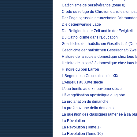
Catéchisme de persévérance (tome 8)
Credo ou refuge du Chrétien dans les temps 
Der Engelsgruss in neunzehnten Jahrhunder
Die gegenwärtige Lage
Die Religion in der Zeit und in der Ewigkeit
Du Catholicisme dans l'Éducation
Geschichte der haüslichen Gesellschaft (Drit
Geschichte der haüslichen Gesellschaft (Zwe
Histoire de la société domestique chez tous 
Histoire de la société domestique chez tous 
Histoire du bon Larron
Il Segno della Croce al secolo XIX
L'Angelus au XIXe siècle
L'eau bénite au dix-neuvième siècle
L'évangélisation apostolique du globe
La profanation du dimanche
La profanazione della domenica
La question des classiques ramenée à sa plu
La Révolution
La Révolution (Tome 1)
La Révolution (Tome 10)