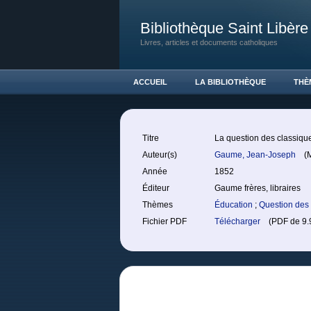
Bibliothèque Saint Libère
Livres, articles et documents catholiques
ACCUEIL
LA BIBLIOTHÈQUE
THÈ
Titre
La question des classiqu
Auteur(s)
Gaume, Jean-Joseph
(M
Année
1852
Éditeur
Gaume frères, libraires
Thèmes
Éducation
;
Question des
Fichier PDF
Télécharger
(PDF de 9.9