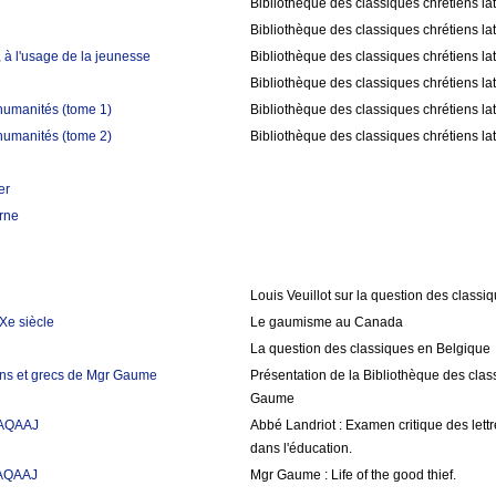
Bibliothèque des classiques chrétiens la
Bibliothèque des classiques chrétiens la
 à l'usage de la jeunesse
Bibliothèque des classiques chrétiens la
Bibliothèque des classiques chrétiens la
humanités (tome 1)
Bibliothèque des classiques chrétiens la
humanités (tome 2)
Bibliothèque des classiques chrétiens la
er
rne
Louis Veuillot sur la question des classi
Xe siècle
Le gaumisme au Canada
La question des classiques en Belgique
tins et grecs de Mgr Gaume
Présentation de la Bibliothèque des class
Gaume
AAQAAJ
Abbé Landriot : Examen critique des let
dans l'éducation.
AAQAAJ
Mgr Gaume : Life of the good thief.