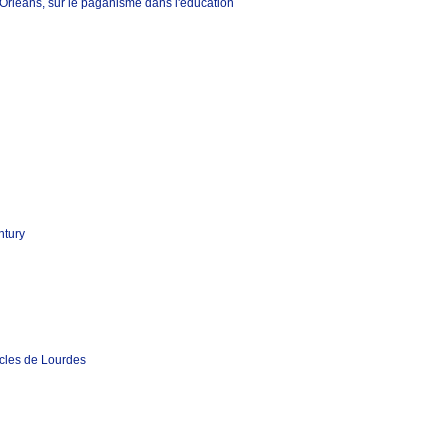
rléans, sur le paganisme dans l'éducation
ntury
acles de Lourdes