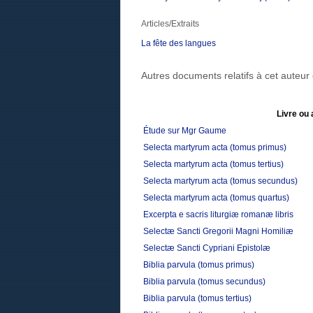
Articles/Extraits
La fête des langues
Autres documents relatifs à cet auteu
Livre ou 
Étude sur Mgr Gaume
Selecta martyrum acta (tomus primus)
Selecta martyrum acta (tomus tertius)
Selecta martyrum acta (tomus secundus)
Selecta martyrum acta (tomus quartus)
Excerpta e sacris liturgiæ romanæ libris
Selectæ Sancti Gregorii Magni Homiliæ
Selectæ Sancti Cypriani Epistolæ
Biblia parvula (tomus primus)
Biblia parvula (tomus secundus)
Biblia parvula (tomus tertius)