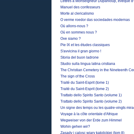
Lettres à Monseigneur Dupanloup, évêque d'O
Manuel des confesseurs
Morte al clericalismo
O verme roedor das sociedades modernas
Où allons-nous ?
Où en sommes nous ?
Ove siamo ?
Pie IX et les études classiques
S'avvicina il gran giorno !
Storia del buon ladrone
Studio sulla lingua latina cristiana
The Christian Cemetery in the Nineteenth Ce
The sign of the Cross
Traité du Saint-Esprit (tome 1)
Traité du Saint-Esprit (tome 2)
Trattato dello Spirito Santo (volume 1)
Trattato dello Spirito Santo (volume 2)
Un signe des temps ou les quatre-vingts mir
Voyage à la côte orientale d'Afrique
Wegweiser von der Erde zum Himmel
Wohin gehen wir?
Zasady i calosc wiary katolickiej (tom 8)