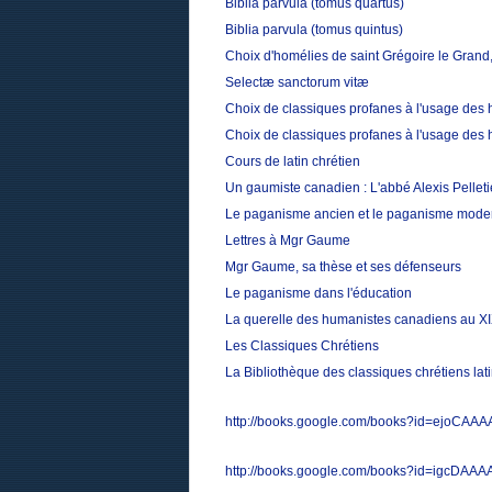
Biblia parvula (tomus quartus)
Biblia parvula (tomus quintus)
Choix d'homélies de saint Grégoire le Grand,
Selectæ sanctorum vitæ
Choix de classiques profanes à l'usage des 
Choix de classiques profanes à l'usage des 
Cours de latin chrétien
Un gaumiste canadien : L'abbé Alexis Pelleti
Le paganisme ancien et le paganisme mode
Lettres à Mgr Gaume
Mgr Gaume, sa thèse et ses défenseurs
Le paganisme dans l'éducation
La querelle des humanistes canadiens au XI
Les Classiques Chrétiens
La Bibliothèque des classiques chrétiens la
http://books.google.com/books?id=ejoCAA
http://books.google.com/books?id=igcDAA