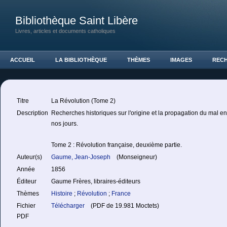
Bibliothèque Saint Libère
Livres, articles et documents catholiques
ACCUEIL
LA BIBLIOTHÈQUE
THÈMES
IMAGES
REC
Titre
La Révolution (Tome 2)
Description
Recherches historiques sur l'origine et la propagation du mal 
nos jours.
Tome 2 : Révolution française, deuxième partie.
Auteur(s)
Gaume, Jean-Joseph
(Monseigneur)
Année
1856
Éditeur
Gaume Frères, libraires-éditeurs
Thèmes
Histoire
;
Révolution
;
France
Fichier
Télécharger
(PDF de 19.981 Moctets)
PDF