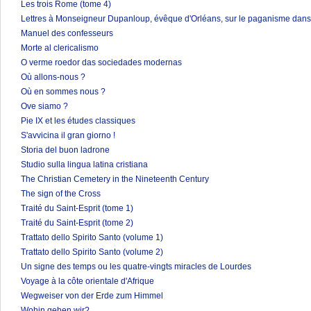
Les trois Rome (tome 4)
Lettres à Monseigneur Dupanloup, évêque d'Orléans, sur le paganisme dans 
Manuel des confesseurs
Morte al clericalismo
O verme roedor das sociedades modernas
Où allons-nous ?
Où en sommes nous ?
Ove siamo ?
Pie IX et les études classiques
S'avvicina il gran giorno !
Storia del buon ladrone
Studio sulla lingua latina cristiana
The Christian Cemetery in the Nineteenth Century
The sign of the Cross
Traité du Saint-Esprit (tome 1)
Traité du Saint-Esprit (tome 2)
Trattato dello Spirito Santo (volume 1)
Trattato dello Spirito Santo (volume 2)
Un signe des temps ou les quatre-vingts miracles de Lourdes
Voyage à la côte orientale d'Afrique
Wegweiser von der Erde zum Himmel
Wohin gehen wir?