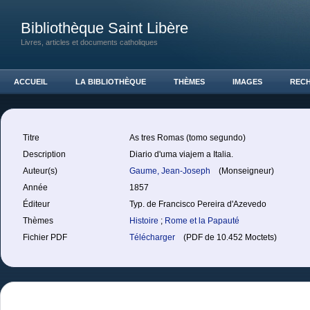
Bibliothèque Saint Libère
Livres, articles et documents catholiques
ACCUEIL
LA BIBLIOTHÈQUE
THÈMES
IMAGES
REC
Titre
As tres Romas (tomo segundo)
Description
Diario d'uma viajem a Italia.
Auteur(s)
Gaume, Jean-Joseph
(Monseigneur)
Année
1857
Éditeur
Typ. de Francisco Pereira d'Azevedo
Thèmes
Histoire
;
Rome et la Papauté
Fichier PDF
Télécharger
(PDF de 10.452 Moctets)