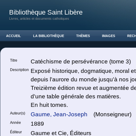
Bibliothèque Saint Libère
Livres, articles et documents catholiques
ACCUEIL
LA BIBLIOTHÈQUE
THÈMES
IMAGES
REC
Titre
Catéchisme de persévérance (tome 3)
Description
Exposé historique, dogmatique, moral et l
depuis l'aurore du monde jusqu'à nos jo
Treizième édition revue et augmentée de 
d'une table générale des matières.
En huit tomes.
Auteur(s)
Gaume, Jean-Joseph
(Monseigneur)
Année
1889
Éditeur
Gaume et Cie, Éditeurs