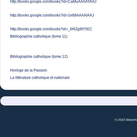
http://books.google.com/books?id=CaMuAAAAYAAJ
http://books.google.com/books?id=1e88AAAAIAAJ
http://books.google.com/books?id=_6f4Zg9tY5EC
Bibliographie catholique (tome 11)
Bibliographie catholique (tome 12)
Horloge de la Passion
La littérature catholique et nationale
© 2020 Bibliot