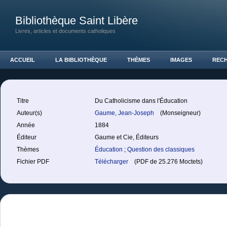
Bibliothèque Saint Libère
Livres, articles et documents catholiques
ACCUEIL
LA BIBLIOTHÈQUE
THÈMES
IMAGES
REC
Titre
Du Catholicisme dans l'Éducation
Auteur(s)
Gaume, Jean-Joseph
(Monseigneur)
Année
1884
Éditeur
Gaume et Cie, Éditeurs
Thèmes
Éducation
;
Question des classiques
Fichier PDF
Télécharger
(PDF de 25.276 Moctets)