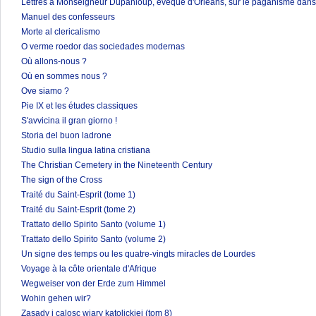
Lettres à Monseigneur Dupanloup, évêque d'Orléans, sur le paganisme dans 
Manuel des confesseurs
Morte al clericalismo
O verme roedor das sociedades modernas
Où allons-nous ?
Où en sommes nous ?
Ove siamo ?
Pie IX et les études classiques
S'avvicina il gran giorno !
Storia del buon ladrone
Studio sulla lingua latina cristiana
The Christian Cemetery in the Nineteenth Century
The sign of the Cross
Traité du Saint-Esprit (tome 1)
Traité du Saint-Esprit (tome 2)
Trattato dello Spirito Santo (volume 1)
Trattato dello Spirito Santo (volume 2)
Un signe des temps ou les quatre-vingts miracles de Lourdes
Voyage à la côte orientale d'Afrique
Wegweiser von der Erde zum Himmel
Wohin gehen wir?
Zasady i calosc wiary katolickiej (tom 8)