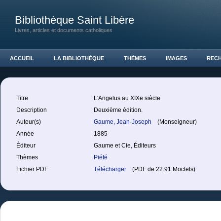
Bibliothèque Saint Libère
Livres, articles et documents catholiques
ACCUEIL
LA BIBLIOTHÈQUE
THÈMES
IMAGES
REC
Titre
L'Angelus au XIXe siècle
Description
Deuxième édition.
Auteur(s)
Gaume, Jean-Joseph
(Monseigneur)
Année
1885
Éditeur
Gaume et Cie, Éditeurs
Thèmes
Piété
Fichier PDF
Télécharger
(PDF de 22.91 Moctets)