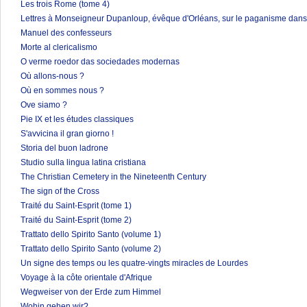
Les trois Rome (tome 4)
Lettres à Monseigneur Dupanloup, évêque d'Orléans, sur le paganisme dans 
Manuel des confesseurs
Morte al clericalismo
O verme roedor das sociedades modernas
Où allons-nous ?
Où en sommes nous ?
Ove siamo ?
Pie IX et les études classiques
S'avvicina il gran giorno !
Storia del buon ladrone
Studio sulla lingua latina cristiana
The Christian Cemetery in the Nineteenth Century
The sign of the Cross
Traité du Saint-Esprit (tome 1)
Traité du Saint-Esprit (tome 2)
Trattato dello Spirito Santo (volume 1)
Trattato dello Spirito Santo (volume 2)
Un signe des temps ou les quatre-vingts miracles de Lourdes
Voyage à la côte orientale d'Afrique
Wegweiser von der Erde zum Himmel
Wohin gehen wir?