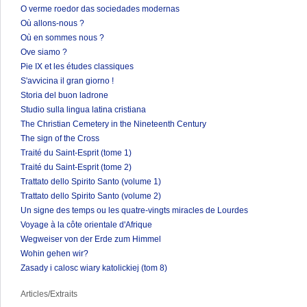
O verme roedor das sociedades modernas
Où allons-nous ?
Où en sommes nous ?
Ove siamo ?
Pie IX et les études classiques
S'avvicina il gran giorno !
Storia del buon ladrone
Studio sulla lingua latina cristiana
The Christian Cemetery in the Nineteenth Century
The sign of the Cross
Traité du Saint-Esprit (tome 1)
Traité du Saint-Esprit (tome 2)
Trattato dello Spirito Santo (volume 1)
Trattato dello Spirito Santo (volume 2)
Un signe des temps ou les quatre-vingts miracles de Lourdes
Voyage à la côte orientale d'Afrique
Wegweiser von der Erde zum Himmel
Wohin gehen wir?
Zasady i calosc wiary katolickiej (tom 8)
Articles/Extraits