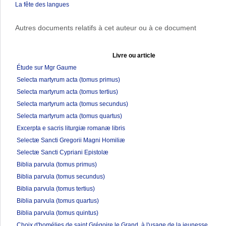
La fête des langues
Autres documents relatifs à cet auteur ou à ce document
Livre ou article
Étude sur Mgr Gaume
Selecta martyrum acta (tomus primus)
Selecta martyrum acta (tomus tertius)
Selecta martyrum acta (tomus secundus)
Selecta martyrum acta (tomus quartus)
Excerpta e sacris liturgiæ romanæ libris
Selectæ Sancti Gregorii Magni Homiliæ
Selectæ Sancti Cypriani Epistolæ
Biblia parvula (tomus primus)
Biblia parvula (tomus secundus)
Biblia parvula (tomus tertius)
Biblia parvula (tomus quartus)
Biblia parvula (tomus quintus)
Choix d'homélies de saint Grégoire le Grand, à l'usage de la jeunesse