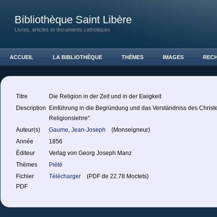
Bibliothèque Saint Libère
Livres, articles et documents catholiques
ACCUEIL
LA BIBLIOTHÈQUE
THÈMES
IMAGES
REC
Titre
Die Religion in der Zeit und in der Ewigkeit
Description
Einführung in die Begründung und das Verständniss des Christ
Religionslehre".
Auteur(s)
Gaume, Jean-Joseph
(Monseigneur)
Année
1856
Éditeur
Verlag von Georg Joseph Manz
Thèmes
Piété
Fichier
Télécharger
(PDF de 22.78 Moctets)
PDF