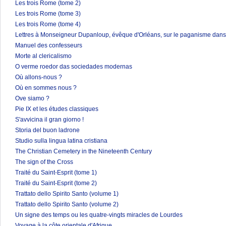
Les trois Rome (tome 2)
Les trois Rome (tome 3)
Les trois Rome (tome 4)
Lettres à Monseigneur Dupanloup, évêque d'Orléans, sur le paganisme dans 
Manuel des confesseurs
Morte al clericalismo
O verme roedor das sociedades modernas
Où allons-nous ?
Où en sommes nous ?
Ove siamo ?
Pie IX et les études classiques
S'avvicina il gran giorno !
Storia del buon ladrone
Studio sulla lingua latina cristiana
The Christian Cemetery in the Nineteenth Century
The sign of the Cross
Traité du Saint-Esprit (tome 1)
Traité du Saint-Esprit (tome 2)
Trattato dello Spirito Santo (volume 1)
Trattato dello Spirito Santo (volume 2)
Un signe des temps ou les quatre-vingts miracles de Lourdes
Voyage à la côte orientale d'Afrique